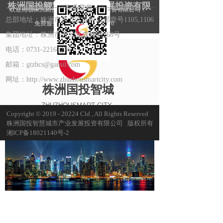
株洲国投智慧城市产业发展投资有限
联系我们
扫一扫
人才招聘
业务中心
经典工程
资质荣誉
人力资源
公司简介
欢迎光临株洲国投智慧城市产业发展投资有限公司！
公司
关注微信公众号
总部地址：株洲市天元区高科总部壹号1105,1106
免费服务热线：0731-22161276
集团地址：株洲市天元区森林路268号
电话：0731-22161276
邮箱：gtzhcs@gamil.com
网址：http://www.zhuzhousmartcity.com
株洲国投智城
ZHUZHOUSMART CITY
Copyright © 2019 - 20224 Cld , All Rights Reserved
株洲国投智慧城市产业发展投资有限公司 版权所有
湘ICP备18021140号-2